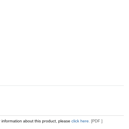
 information about this product, please
click here.
[PDF ]