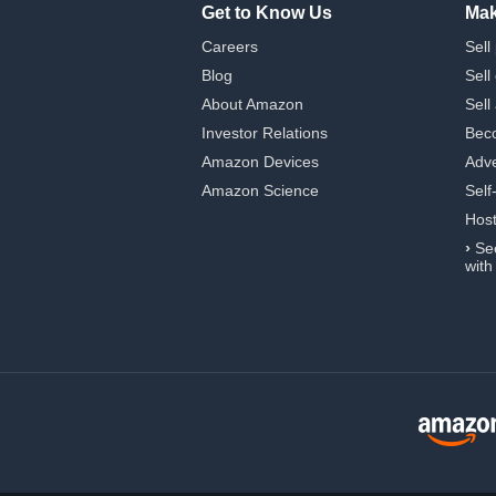
Get to Know Us
Mak
Careers
Sell
Blog
Sell
About Amazon
Sell
Investor Relations
Beco
Amazon Devices
Adve
Amazon Science
Self
Hos
›
Se
with