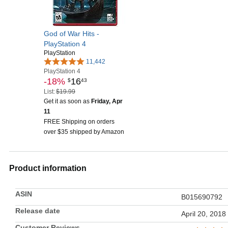
God of War Hits -
PlayStation 4
PlayStation
11,442
PlayStation 4
-18%
16
$
43
List:
$19.99
Get it as soon as
Friday, Apr
11
FREE Shipping on orders
over $35 shipped by Amazon
Product information
ASIN
B015690792
Release date
April 20, 2018
Customer Reviews