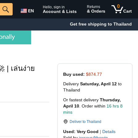
0
Returns
Hello, sign in
EN
& Orders
Cart
Account & Lists
Get free shipping to Thailand
| เล่นง่าย
Buy used:
$874.77
Delivery
Saturday, April 12
to
Thailand
Or fastest delivery
Thursday,
April 10
. Order within
16 hrs 8
mins
Deliver to
Thailand
Used: Very Good
|
Details
Sold by
jerseys4thewin